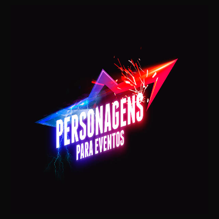
ODONTOPREV
INÍCIO
»
HOME
»
ODONTOPREV