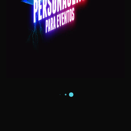
HOMEM DE FERRO EM
VINHEDO
Super Herói em Aniversários Homem de Ferro
Aniversario do Theo na cidade Vinhedo SP Nosso
herói dessa vez viajou para o interior para estar
presente no aniversário de 3 aninhos do pequeno
Theo, [...]
0
READ MORE
FEIRAS